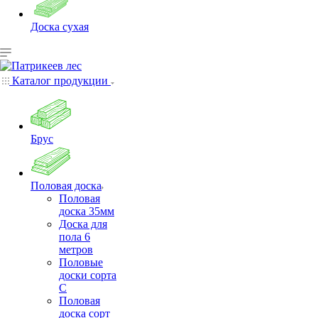
Доска сухая
Каталог продукции
Брус
Половая доска
Половая
доска 35мм
Доска для
пола 6
метров
Половые
доски сорта
С
Половая
доска сорт