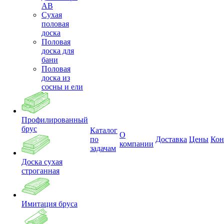
АВ
Сухая
половая
доска
Половая
доска для
бани
Половая
доска из
сосны и ели
Профилированный
брус
Каталог
О
по
Доставка
Цены
Кон
компании
задачам
Доска сухая
строганная
Имитация бруса