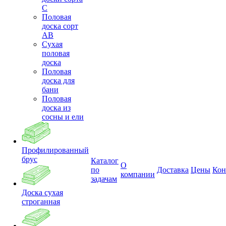
С
Половая
доска сорт
АВ
Сухая
половая
доска
Половая
доска для
бани
Половая
доска из
сосны и ели
Профилированный
брус
Каталог
О
по
Доставка
Цены
Кон
компании
задачам
Доска сухая
строганная